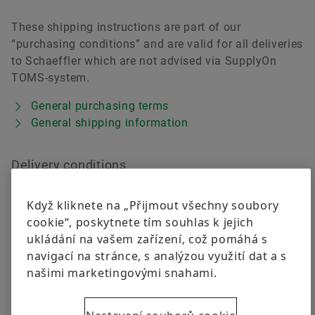
Raw Materials
These shipping instructions are part of our
Aerospace
“purchasing conditions” and are valid for all deliveries
Objednat
to Schaeffler which are not advised via SupplyOn
Two-Wheelers
TOMS-system.
General purchasing terms
Schaeffler Global Technology Network
General shipping information
Delivery conditions
For deliveries "in EXW/FCA", please commission the
Když kliknete na „Přijmout všechny soubory
following shipping companies according to the goods
cookie“, poskytnete tím souhlas k jejich
being transported.
ukládání na vašem zařízení, což pomáhá s
navigací na stránce, s analýzou využití dat a s
Parcel-Service: The shipping advice have to be done
našimi marketingovými snahami.
by Internet via appropriate link to advice-portal of
parcel-supplier. At that portal the shipment can be
ordered by entering the requested data as well as a