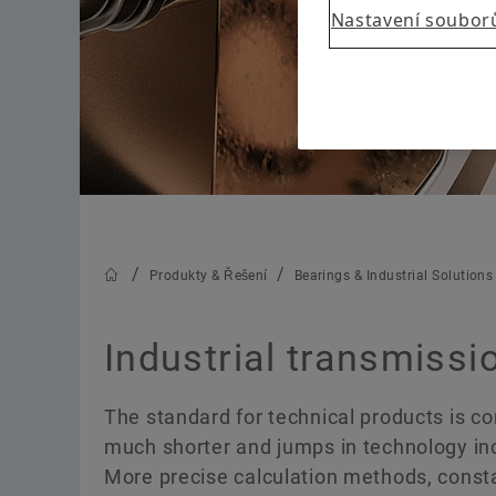
Školení
Nastavení soubor
Calculation & Advice
Produkty & Řešení
Bearings & Industrial Solutions
Industrial transmissi
The standard for technical products is c
much shorter and jumps in technology inc
More precise calculation methods, const