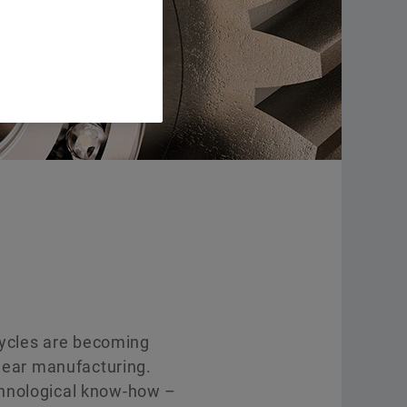
Program dodavatelů společnosti Schaeffler
Other Bearing Supports
Supplier information management
Objednat
Service
cycles are becoming
 gear manufacturing.
chnological know-how –