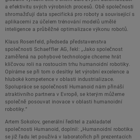
a efektivitu svých výrobních procesů. Obě společnosti
shromažďují data specifická pro roboty a související s
aplikacemi za účelem trénování modelů umělé
inteligence a průběžné optimalizace výkonu robotů.
Klaus Rosenfeld, předseda představenstva
společnosti Schaeffler AG, řekl: „Jako společnost
zaměřená na pohybové technologie chceme hrát
klíčovou roli na rostoucím trhu humanoidní robotiky.
Opíráme se při tom o desítky let výrobní excelence a
hluboké kompetence v oblasti industrializace.
Spolupráce se společností Humanoid nám přináší
atraktivního partnera v Evropě, se kterým můžeme
společně posouvat inovace v oblasti humanoidní
robotiky.“
Artem Sokolov, generální ředitel a zakladatel
společnosti Humanoid, doplnil: „Humanoidní robotika
se již řadu let používá v laboratořích při prezentacích