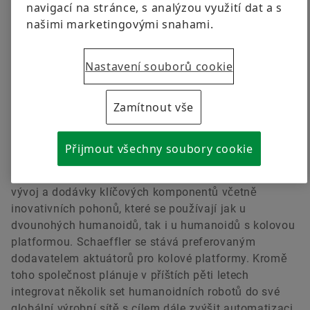
navigací na stránce, s analýzou využití dat a s
nákupu humanoidů pro celosvětovou výrobní síť.
našimi marketingovými snahami.
Další milník pro společnost Schaeffler v jejím úsilí
stát se preferovaným technologickým partnerem v
Nastavení souborů cookie
oblasti humanoidní robotiky
Zamítnout vše
Schaeffler nadále posiluje svou pozici preferovaného
technologického partnera v oblasti humanoidní
robotiky. Společnost uzavřela strategické
Přijmout všechny soubory cookie
technologické partnerství s britskou technologickou
společností Humanoid. Spolupráce se zaměřuje na
vývoj a dodávky klíčových komponentů včetně
inovativních pohonů, které se používají jak u
dvounohých humanoidů, tak i u humanoidů s kolovou
platformou. Schaeffler se stává preferovaným
dodavatelem aktuátorů pro kolové platformy. Kromě
toho společnost plánuje v příštích pěti letech
integrovat několik set humanoidních robotů do své
globální výrobní sítě s cílem dále zvýšit automatizaci