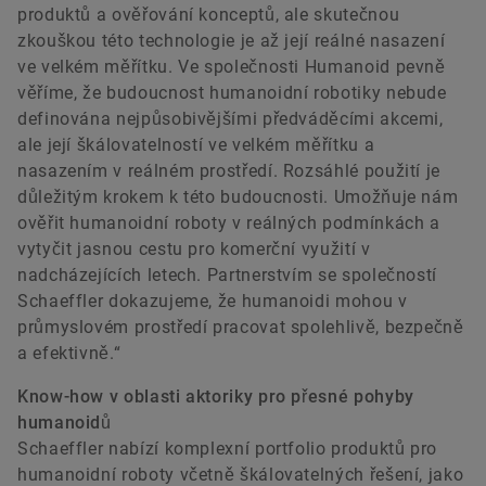
produktů a ověřování konceptů, ale skutečnou
zkouškou této technologie je až její reálné nasazení
ve velkém měřítku. Ve společnosti Humanoid pevně
věříme, že budoucnost humanoidní robotiky nebude
definována nejpůsobivějšími předváděcími akcemi,
ale její škálovatelností ve velkém měřítku a
nasazením v reálném prostředí. Rozsáhlé použití je
důležitým krokem k této budoucnosti. Umožňuje nám
ověřit humanoidní roboty v reálných podmínkách a
vytyčit jasnou cestu pro komerční využití v
nadcházejících letech. Partnerstvím se společností
Schaeffler dokazujeme, že humanoidi mohou v
průmyslovém prostředí pracovat spolehlivě, bezpečně
a efektivně.“
Know-how v oblasti aktoriky pro přesné pohyby
humanoidů
Schaeffler nabízí komplexní portfolio produktů pro
humanoidní roboty včetně škálovatelných řešení, jako