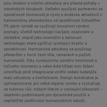
jsou lineární a rotační aktuátory pro přesné pohyby v
robotických kloubech. Ústřední součástí partnerství se
společností Humanoid je vývoj a dodávka aktuátorů s
harmonickou převodovkou od společnosti Schaeffler.
Při jejich výrobě se využívají inovativní výrobní
postupy, včetně technologií navíjení, osazování a
obrábění, stejně jako montážní a testovací
technologie, které zajišťují vynikající kvalitu a
spolehlivost. Harmonické aktuátory se používají
především v horní části těla, ramenech a pažích
humanoidů. Díky vynikajícímu poměru hmotnosti a
točivého momentu a velké duté hřídeli toto řešení
umožňuje plně integrované vnitřní vedení kabeláže
mezi aktuátory a končetinami. Design konstrukce je
optimalizovaný pro velké objemy výroby a vyznačuje
se nulovou vůlí, nízkým třením a vynikající přesností –
ideálními podmínkami pro dynamické použití a
nepřetržité zatěžování humanoidních robotů.