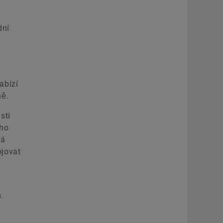
dní
u
abízí
ně.
sti
ého
ná
ojovat
.