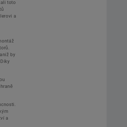
ali toto
tů
lerovi a
e
 montáž
torů.
aniž by
 Díky
vou
chraně
cnosti.
ckým
ví a