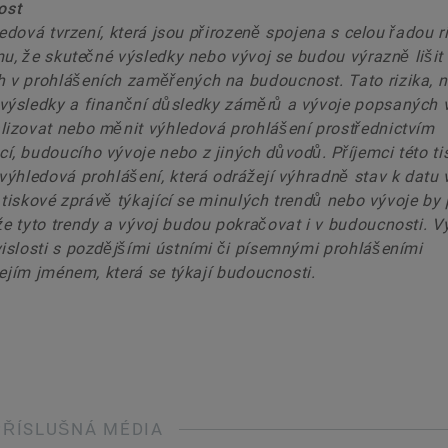
ost
edová tvrzení, která jsou přirozeně spojena s celou řadou ri
mu, že skutečné výsledky nebo vývoj se budou výrazně lišit
v prohlášeních zaměřených na budoucnost. Tato rizika, ne
výsledky a finanční důsledky záměrů a vývoje popsaných 
lizovat nebo měnit výhledová prohlášení prostřednictvím
, budoucího vývoje nebo z jiných důvodů. Příjemci této ti
ýhledová prohlášení, která odrážejí výhradně stav k datu 
 tiskové zprávě týkající se minulých trendů nebo vývoje by 
e tyto trendy a vývoj budou pokračovat i v budoucnosti. V
islosti s pozdějšími ústními či písemnými prohlášeními
jejím jménem, která se týkají budoucnosti.
PŘÍSLUŠNÁ MÉDIA