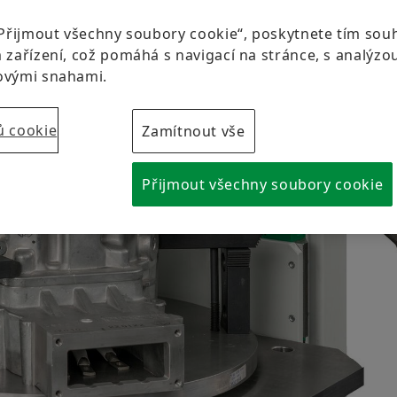
Projekty EU
Brand Protection
Nabídka pro žáky a studenty
Přijmout všechny soubory cookie“, poskytnete tím souhl
Koncern
zařízení, což pomáhá s navigací na stránce, s analýzou 
ovými snahami.
ů cookie
Zamítnout vše
Přijmout všechny soubory cookie