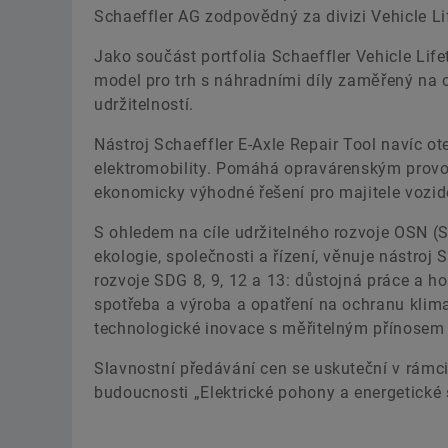
Schaeffler AG zodpovědný za divizi Vehicle Li
Jako součást portfolia Schaeffler Vehicle Lif
model pro trh s náhradními díly zaměřený na 
udržitelností.
Nástroj Schaeffler E-Axle Repair Tool navíc ot
elektromobility. Pomáhá opravárenským provo
ekonomicky výhodné řešení pro majitele vozide
S ohledem na cíle udržitelného rozvoje OSN (S
ekologie, společnosti a řízení, věnuje nástroj 
rozvoje SDG 8, 9, 12 a 13: důstojná práce a ho
spotřeba a výroba a opatření na ochranu klim
technologické inovace s měřitelným přínosem p
Slavnostní předávání cen se uskuteční v rám
budoucnosti „Elektrické pohony a energetick