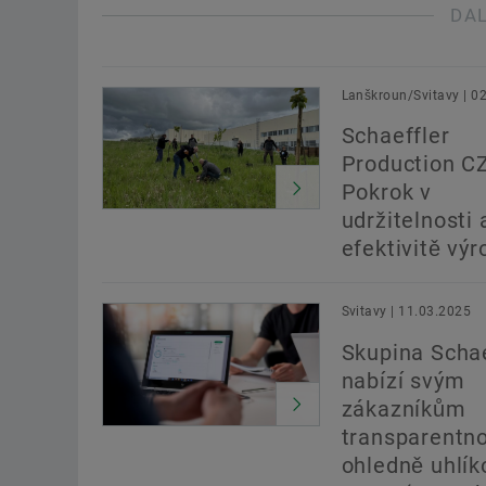
DA
Lanškroun/Svitavy | 0
Schaeffler
Production CZ
Pokrok v
udržitelnosti 
efektivitě výr
Svitavy | 11.03.2025
Skupina Schae
nabízí svým
zákazníkům
transparentn
ohledně uhlík