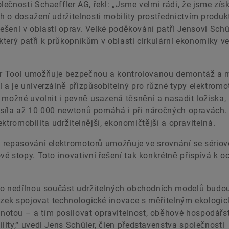
čnosti Schaeffler AG, řekl: „Jsme velmi rádi, že jsme získ
 o dosažení udržitelnosti mobility prostřednictvím produk
řešení v oblasti oprav. Velké poděkování patří Jensovi Schü
 který patří k průkopníkům v oblasti cirkulární ekonomiky v
pair Tool umožňuje bezpečnou a kontrolovanou demontáž a
a je univerzálně přizpůsobitelný pro různé typy elektromo
 možné uvolnit i pevně usazená těsnění a nasadit ložiska, 
í síla až 10 000 newtonů pomáhá i při náročných opravách.
lektromobilita udržitelnější, ekonomičtější a opravitelná.
ů: repasování elektromotorů umožňuje ve srovnání se sério
é stopy. Toto inovativní řešení tak konkrétně přispívá k o
ko nedílnou součást udržitelných obchodních modelů budou
vazek spojovat technologické inovace s měřitelným ekologi
otou – a tím posilovat opravitelnost, oběhové hospodářst
ity,“ uvedl Jens Schüler, člen představenstva společnosti