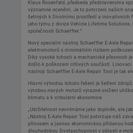
Klaus Rosenfeld, předseda představenstva spole
významné ocenění. Je to potvrzení našich snah
šetrných k životnímu prostředí a inovativních 
jeho týmu z divize Vehicle Lifetime Solutions,
společnosti Schaeffler.“
Nový speciální nástroj Schaeffler E-Axle Re
elektromotorů s minimálním rizikem poškození 
Díky vysoké tuhosti a mechanické přesnosti je
došlo k poškození citlivých součástí. Lisovac
nástroji Schaeffler E-Axle Repair Tool je tak e
Hlavní výhodou tohoto řešení je šetření zdroj
výrobou nových motorů výrazné snížení uhlíkov
klimatu a k cirkulární ekonomice.
„Udržitelnost nevnímáme jako doplněk, ale ja
„Nástroj E-Axle Repair Tool potvrzuje náš zá
přínosem a jasnou ekonomickou přidanou hodn
dlouhodobou životaschopnost v oblasti e-mobil