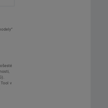
modely“
pošesté
nosti,
G).
 Tool v
ě