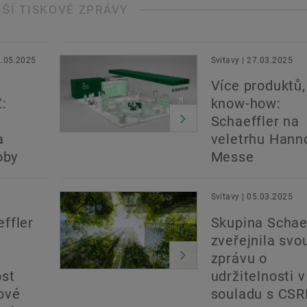
LŠÍ TISKOVÉ ZPRÁVY
2.05.2025
Svitavy | 27.03.2025
Více produktů,
:
know-how:
Schaeffler na
a
veletrhu Hann
oby
Messe
Svitavy | 05.03.2025
ffler
Skupina Schae
zveřejnila svo
zprávu o
ost
udržitelnosti v
ové
souladu s CSR