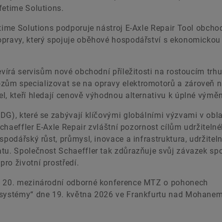
fetime Solutions.
etime Solutions podporuje nástroj E-Axle Repair Tool obcho
opravy, který spojuje oběhové hospodářství s ekonomickou
evírá servisům nové obchodní příležitosti na rostoucím trh
zům specializovat se na opravy elektromotorů a zároveň n
l, kteří hledají cenově výhodnou alternativu k úplné výmě
DG), které se zabývají klíčovými globálními výzvami v obla
Schaeffler E-Axle Repair zvláštní pozornost cílům udržiteln
spodářský růst, průmysl, inovace a infrastruktura, udržitel
atu. Společnost Schaeffler tak zdůrazňuje svůj závazek sp
ro životní prostředí.
ci 20. mezinárodní odborné konference MTZ o pohonech
é systémy“ dne 19. května 2026 ve Frankfurtu nad Mohanem