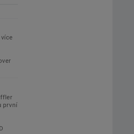
 více
over
ffler
u první
D