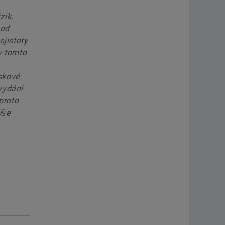
zik,
 od
jistoty
v tomto
skové
vydání
proto
ýše